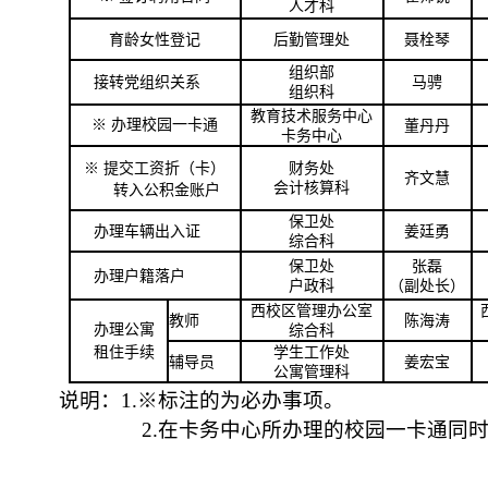
人才科
育龄女性登记
后勤管理处
聂栓琴
组织部
接转党组织关系
马骋
组织科
教育技术服务中心
※
办理校园一卡通
董丹丹
卡务中心
※
提交工资折（卡）
财务处
齐文慧
会计核算科
转入公积金账户
保卫处
办理车辆出入证
姜廷勇
综合科
保卫处
张磊
办理户籍落户
户政科
（副处长）
西校区管理办公室
教师
陈海涛
办理
公寓
综合科
租住手续
学生工作处
辅导员
姜宏宝
公寓管理科
说明：
1.※
标注的为必办事项。
2.
在卡务中心所办理的校园一卡通同