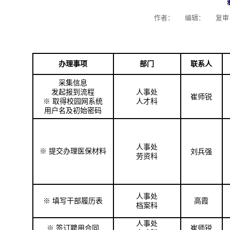
作者： 编辑：
复
办理事项
部门
联系人
采集信息
发起报到流程
人事处
崔师锐
※ 取得校园网系统
人才科
用户名及初始密码
人事处
※
提交办理医保材料
刘兵强
劳资科
人事处
※
填写干部履历表
高霞
档案科
人事处
※
签订聘用合同
崔师锐