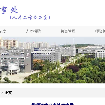
制度
人才招聘
劳资管理
师资
> 正文
程